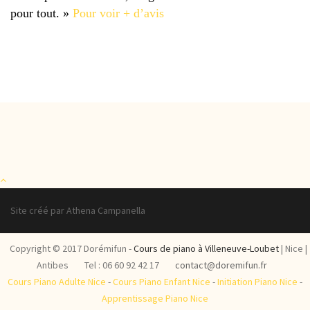
pour tout. »
Pour voir + d’avis
Site créé par Athena Campanella
Copyright © 2017 Dorémifun -
Cours de piano à Villeneuve-Loubet
| Nice |
Antibes
Tel : 06 60 92 42 17
contact@doremifun.fr
Cours Piano Adulte Nice
-
Cours Piano Enfant Nice
-
Initiation Piano Nice
-
Apprentissage Piano Nice